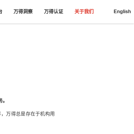
台
万得洞察
万得认证
关于我们
English
务。
年，
万得
总是存在于机构用