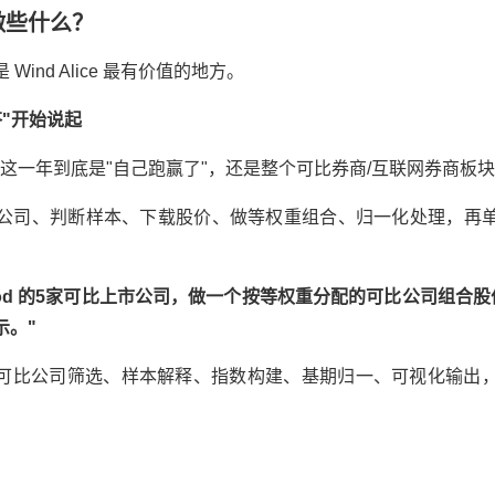
为你做些什么？
ind Alice 最有价值的地方。
答"开始说起
这一年到底是"自己跑赢了"，还是整个可比券商/互联网券商板
公司、判断样本、下载股价、做等权重组合、归一化处理，再
od
的5家可比上市公司，做一个按等权重分配的可比公司组合
示。"
自动完成：可比公司筛选、样本解释、指数构建、基期归一、可视化输