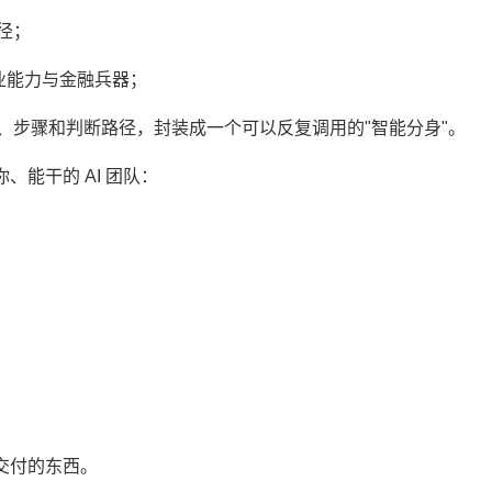
径；
用专业能力与金融兵器；
方法论、步骤和判断路径，封装成一个可以反复调用的"智能分身"。
懂你、能干的 AI 团队：
交付的东西。