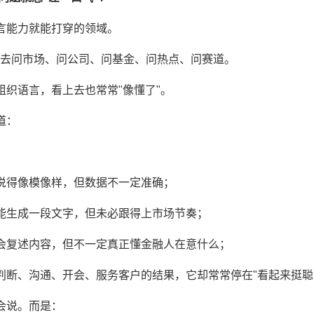
言能力就能打穿的领域。
I 去问市场、问公司、问基金、问热点、问赛道。
组织语言，看上去也常常"像懂了"。
道：
说得像模像样，但数据不一定准确；
能生成一段文字，但未必跟得上市场节奏；
会复述内容，但不一定真正懂金融人在意什么；
判断、沟通、开会、服务客户的结果，它却常常停在"看起来挺聪
会说。而是：