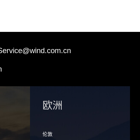
Service@wind.com.cn
n
欧洲
伦敦