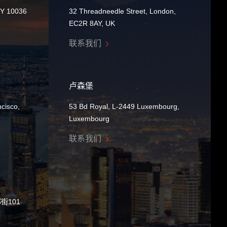
NY 10036
32 Threadneedle Street, London,
EC2R 8AY, UK
联系我们
卢森堡
cisco,
53 Bd Royal, L-2449 Luxembourg,
Luxembourg
联系我们
街101