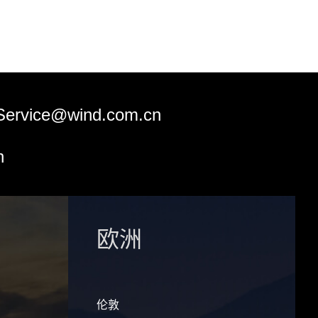
Service@wind.com.cn
n
欧洲
伦敦