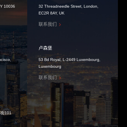
NY 10036
32 Threadneedle Street, London,
EC2R 8AY, UK
联系我们
卢森堡
cisco,
53 Bd Royal, L-2449 Luxembourg,
Luxembourg
联系我们
街101