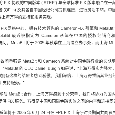
 FIX 协议的中国版本 (‘STEP’) 与全球标准 FIX 版本融合在
(QFIIs) 及其各自中国经纪公司提供连接，进行灵活中转。中国
得
上海万得
的支持和服务实现。
FIX网络中心，拥有技术领先的 CameronFIX 引擎和 Meta
MetaBit 最近被指定为 Cameron 系统在中国的授权
直接访问。MetaBit 将于 2005 年秋季在上海设立办事处，而上海 
着重强调 MetaBit 和 Cameron 系统对中国金融行业的长期
Bit 的 CEO Daniel Burgin 如是说，“
上海万得
实力强大
t 为拥有这样的结盟者感到骄傲。我们深信，
上海万得
凭借其业务
现和支持服务。”
与 MetaBit 合作，
上海万得
感到十分荣幸，我们将协力为国
 FIX 服务。
万得
是中国和国际金融实体之间的内容和连接网关
on 系统将于 2005 年 6 月 24 日在 FPL FIX 上海研讨会期间共同