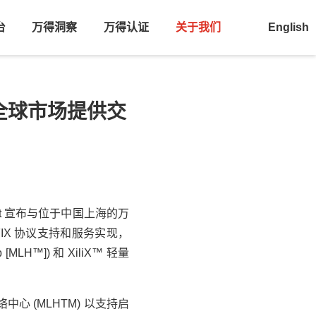
台
万得洞察
万得认证
关于我们
English
向全球市场提供交
Bit 宣布与位于中国上海的
万
FIX 协议支持和服务实现，
MLH™]) 和 XiliX™ 轻量
络中心 (MLHTM) 以支持启