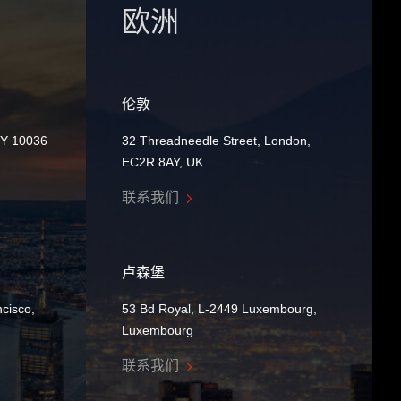
欧洲
伦敦
NY 10036
32 Threadneedle Street, London,
EC2R 8AY, UK
联系我们
卢森堡
cisco,
53 Bd Royal, L-2449 Luxembourg,
Luxembourg
联系我们