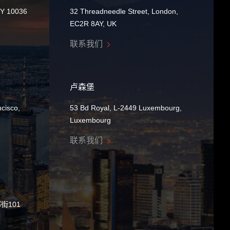
NY 10036
32 Threadneedle Street, London,
EC2R 8AY, UK
联系我们
卢森堡
cisco,
53 Bd Royal, L-2449 Luxembourg,
Luxembourg
联系我们
街101