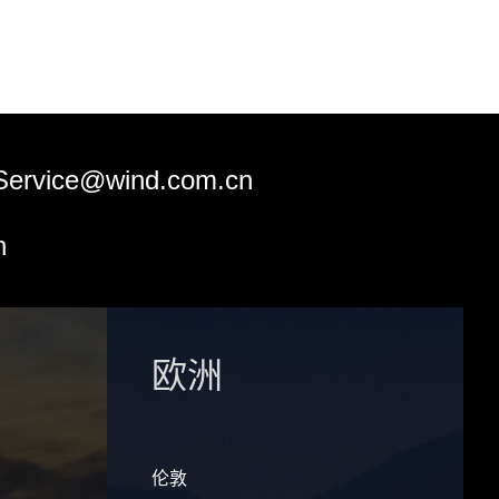
Service@wind.com.cn
n
欧洲
伦敦