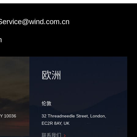
Service@wind.com.cn
n
欧洲
伦敦
NY 10036
32 Threadneedle Street, London,
EC2R 8AY, UK
联系我们