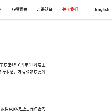
台
万得洞察
万得认证
关于我们
English
获猎聘10周年“非凡雇主
职场体验。
万得
能够获此殊
指数构成的模型进行综合考