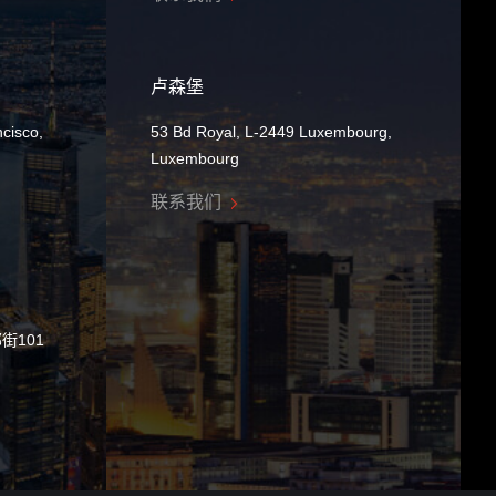
卢森堡
cisco,
53 Bd Royal, L-2449 Luxembourg,
Luxembourg
联系我们
街101