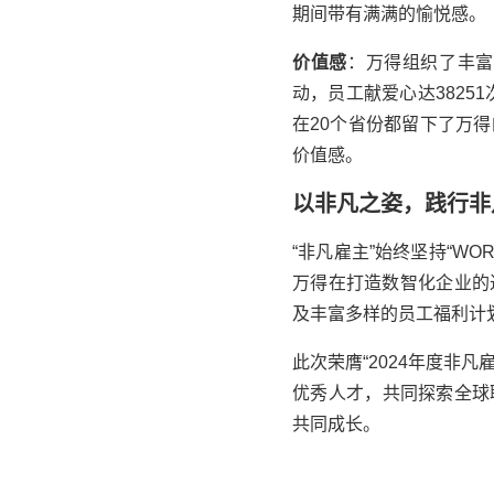
期间带有满满的愉悦感。
价值感
：
万得
组织了丰富
动，员工献爱心达38251
在20个省份都留下了
万得
价值感。
以非凡之姿，践行非
“非凡雇主”始终坚持“WO
万得
在打造数智化企业的
及丰富多样的员工福利计
此次荣膺“2024年度非凡
优秀人才，共同探索全球
共同成长。