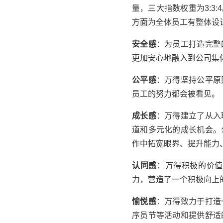
量，三大指数权重为3:
方面为全体员工有整体设
安全感
：为员工打造完整
更加安心地融入到公司集
公平感
：
万得
坚持公平原
员工的努力都会被看见。
成长感
：
万得
建立了从入
道和多元化的成长机会。
作中拓宽眼界、提升能力
认同感
：
万得
积极的价值
力，营造了一个积极向上
愉悦感
：
万得
致力于打造
序员节等活动和提供舒适