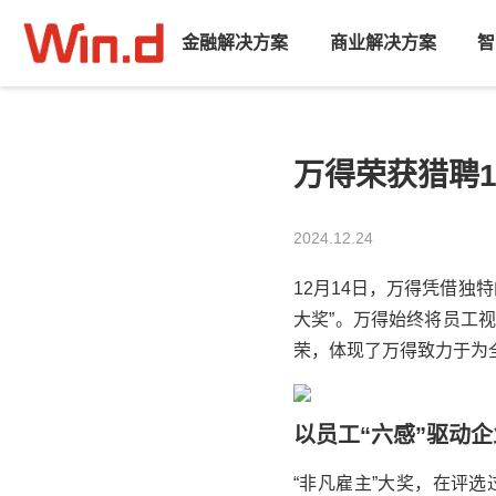
金融解决方案
商业解决方案
智
万得荣获猎聘
2024.12.24
12月14日，
万得
凭借独特
大奖”。
万得
始终将员工
荣，体现了
万得
致力于为
以员工“六感”驱动
“非凡雇主”大奖，在评