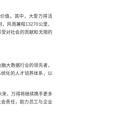
会价值。其中，大爱
万得
活
时，风雨兼程13270公里，
感受对社会的贡献和无限的
作为金融大数据行业的领先者，
系统化的人才培养体系，以
未来，
万得
将继续携手更多
社会责任，助力员工与企业