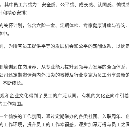
3:4。其中员工六感为：安全感、公平感、成长感、认同感、愉悦
计和精心安排：
的关怀计划，包含六险一金、定期体检、专家健康讲座与咨询
体中。
则，为所有员工提供平等的发展机会和公平的薪酬体系，以岗
职培训到在岗培养、从专业能力提升到领导力发展的全面体系
公司还定期邀请海内外顶尖的教授及行业专家为员工分享最新
、不断成长。
观和企业文化得到了员工的广泛认同，有机的文化正向牵引
的工作氛围。
一个愉快的工作氛围，通过定期举办的各类社团、入职周年、
的工作环境，提升员工的工作幸福感，逐步加深
万得
与员工之