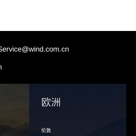
Service@wind.com.cn
n
欧洲
伦敦