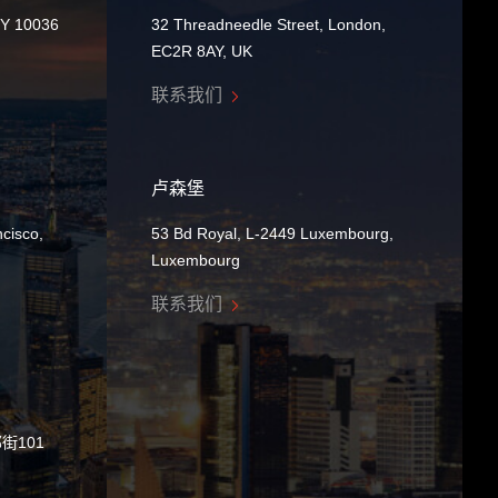
NY 10036
32 Threadneedle Street, London,
EC2R 8AY, UK
联系我们
卢森堡
cisco,
53 Bd Royal, L-2449 Luxembourg,
Luxembourg
联系我们
街101