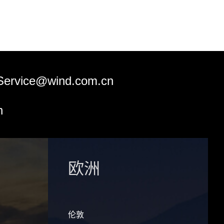
Service@wind.com.cn
n
欧洲
伦敦