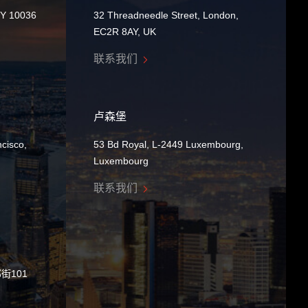
NY 10036
32 Threadneedle Street, London,
EC2R 8AY, UK
联系我们
卢森堡
cisco,
53 Bd Royal, L-2449 Luxembourg,
Luxembourg
联系我们
街101