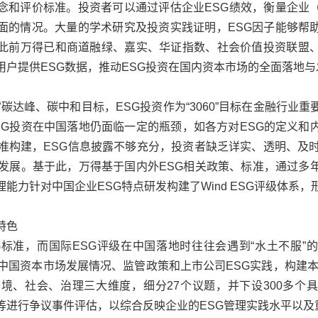
念和评价标准。投资者可以通过评估企业ESG绩效，衡量企业
面的情况。大量的学术研究及投资实践证明，ESG因子能够帮
此前
万得
已和商道融绿、
嘉实
、
华证指数
、社会价值投资联盟
用户提供ESG数据，推动ESG投资在国内资本市场的全面落地与
0”碳达峰、碳中和目标，ESG投资作为“3060”目标在金融行
SG投资在中国落地仍面临一定的瓶颈，如各方对ESG的定义和
标准构建，ESG信息披露不够充分，投资者缺乏详实、透明、及时
的发展。基于此，
万得
基于国内外ESG相关政策、标准，通过多
能力针对中国企业ESG特点研发构建了Wind ESG评级体系
特色
G标准，而国际ESG评级在中国落地时往往会遇到“水土不服”
中国资本市场发展情况、监管政策和上市公司ESG实践，构建本
环境、社会、治理三大维度，细分27个议题，并下设300多个
等进行争议事件评估，以综合反映企业的ESG管理实践水平以及