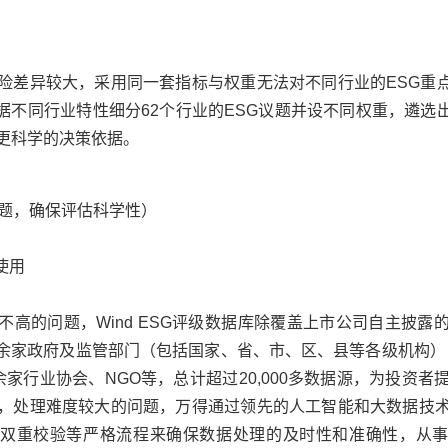
风险差异较大，采用同一套指标与权重无法对不同行业的ESG重
据不同行业特性细分62个行业的ESG议题并设不同权重，遴选
供更科学的决策依据。
议题，确保评估科学性）
使用
不高的问题，Wind ESG评级数据库除覆盖上市公司自主披露
00余家政府及监管部门（包括国家、省、市、区、县等各级机构），
余家行业协会、NGO等，总计超过20,000多数据源，为投资者
范，处理难度较大的问题，
万得
通过领先的人工智能和大数据技术
双重校验等严格流程来确保数据处理的及时性和准确性，从