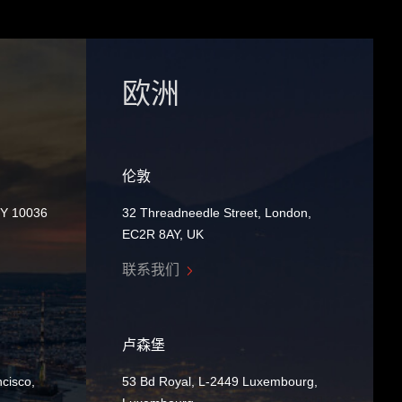
欧洲
伦敦
NY 10036
32 Threadneedle Street, London,
EC2R 8AY, UK
联系我们
卢森堡
cisco,
53 Bd Royal, L-2449 Luxembourg,