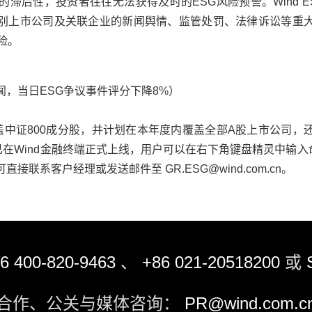
的滞后性，投资者往往无法获得及时的ESG风险预警。Wind E
别上市公司及关联企业的新闻舆情、监管处罚、法律诉讼等重
险。
，当日ESG争议事件评分下降8%）
已覆盖中证800成分股，并计划在本年度内覆盖全部A股上市公司
现已在Wind金融终端正式上线，用户可以在右下角键盘精灵中输入
接联系客户经理或发送邮件至 GR.ESG@wind.com.cn。
6 400-820-9463
、
+86 021-20518200
或
合作、公关与媒体咨询：
PR@wind.com.c