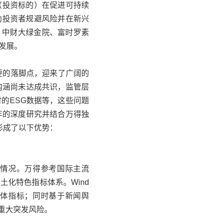
（投资标的）在促进可持续
助投资者规避风险并在新兴
、中财大绿金院、富时罗素
发展。
业重要的落脚点，迎来了广阔的
内涵尚未达成共识，监管层
的ESG数据等，这些问题
年的深度研究并结合
万得
独
，形成了以下优势：
的情况。
万得
参考国际主流
土化特色指标体系。Wind
具体指标；同时基于新闻舆
重大突发风险。