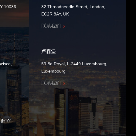
NY 10036
32 Threadneedle Street, London,
EC2R 8AY, UK
联系我们
卢森堡
cisco,
53 Bd Royal, L-2449 Luxembourg,
Luxembourg
联系我们
街101