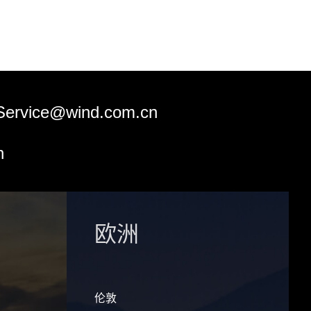
Service@wind.com.cn
n
欧洲
伦敦