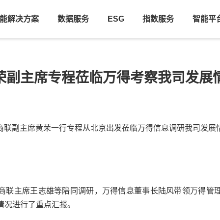
能解决方案
数据服务
ESG
指数服务
智能平
荣副主席专程莅临万得考察我司发展
商联
副主席黄荣一行专程从北京出发莅临
万得信息
调研我司发展
商联主席王志雄等陪同调研，
万得信息
董事长陆风带领
万得
管
情况进行了重点汇报。