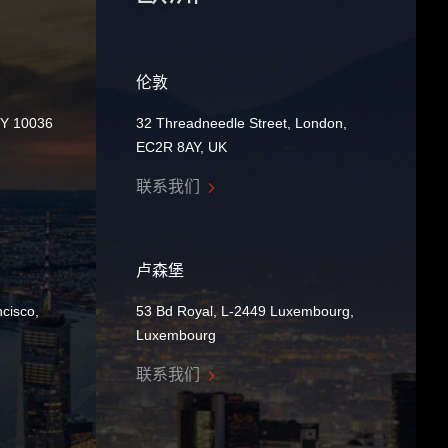
伦敦
NY 10036
32 Threadneedle Street, London,
EC2R 8AY, UK
联系我们
卢森堡
cisco,
53 Bd Royal, L-2449 Luxembourg,
Luxembourg
联系我们