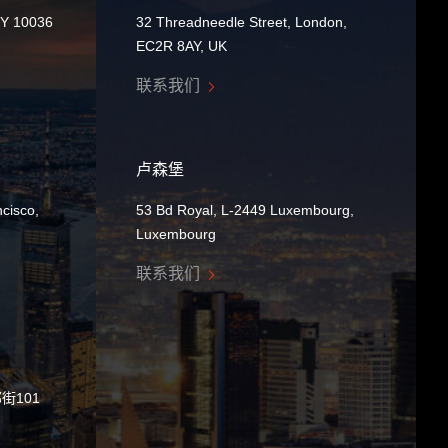
NY 10036
32 Threadneedle Street, London,
EC2R 8AY, UK
联系我们
卢森堡
cisco,
53 Bd Royal, L-2449 Luxembourg,
Luxembourg
联系我们
街101