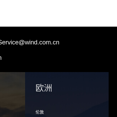
Service@wind.com.cn
n
欧洲
伦敦